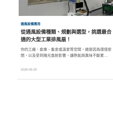
通風設備應用
從通風設備種類、規劃與選型，挑選最合
適的大型工業排風扇！
你的工廠、倉庫、畜舍或溫室等空間，總是因為環境密
閉，以及受到陽光直射影響，讓熱氣與異味不斷累積，
讓空氣品質變差，甚至影響工作人員的健康與整體生產
效率嗎？為了幫助你有效解決這些問題，本文會介紹大
2026-06-25
型工業排風扇的種類、運作原理與挑選方法，幫助您找
到最符合廠房結構的大型排風扇。