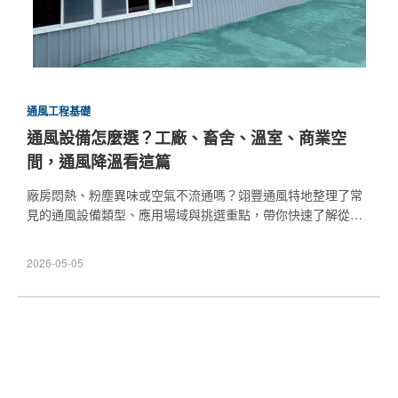
通風工程基礎
通風設備怎麼選？工廠、畜舍、溫室、商業空
間，通風降溫看這篇
廠房悶熱、粉塵異味或空氣不流通嗎？翊豐通風特地整理了常
見的通風設備類型、應用場域與挑選重點，帶你快速了解從送
風扇、排風扇、水冷扇到水濂牆系統！了解不同設備怎麼搭配
最有效，想要改善現場空氣品質、提升作業舒適度與設備運轉
2026-05-05
效率，找翊豐通風就對了。