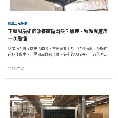
通風工程基礎
正壓風扇如何改善廠房悶熱？原理、種類與應用
一次看懂
廠房內空氣流動是否順暢，會影響員工的工作舒適度，及設備
的運作效率。正壓風扇透過持續、集中的送風設計，改善室內
氣流分布，讓空氣能穩定循環。本文將深入介紹正壓風扇的運
作原理、設備種類與各產業的常見應用，幫助企業更明確評估
2026-07-30
通風設備在空間規劃上的價值。