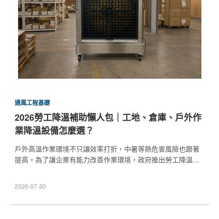
通風工程基礎
2026勞工降溫補助懶人包｜工地、倉庫、戶外作
業降溫設備怎麼選？
戶外高溫作業環境不只讓效率打折，中暑等熱危害風險也跟著
提高。為了讓企業有能力改善作業環境，政府推出勞工降溫補
助，鼓勵雇主添購水冷扇等降溫設備。本文整理了勞工降溫補
助申請資格、設備選擇與注意事項，讓企業在維護員工健康的
2026-07-30
同時，也能省下一筆設備採購的開銷。